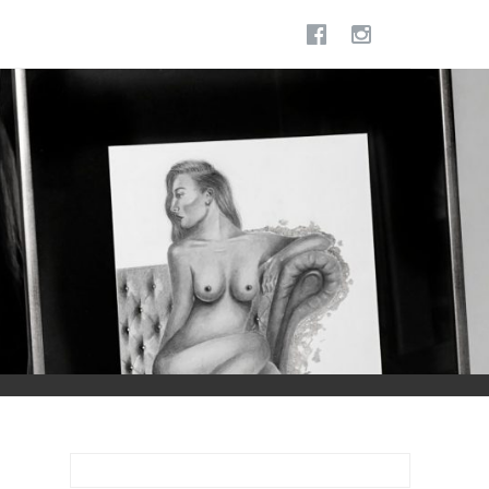
FACEBOO
INSTA