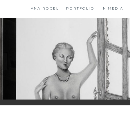
Skip
ANA ROGEL
PORTFOLIO
IN MEDIA
to
content