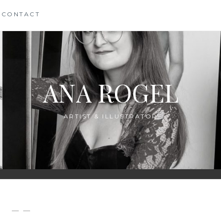
CONTACT
ANA ROGEL
ARTIST & ILLUSTRATOR
— —