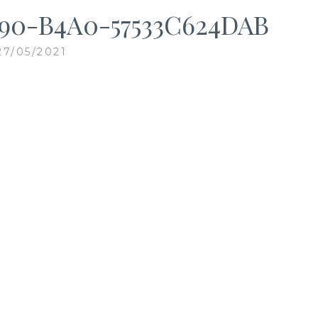
390-B4A0-57533C624DAB
27/05/2021