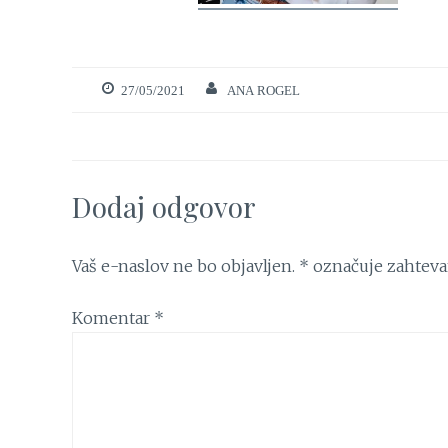
27/05/2021
ANA ROGEL
Dodaj odgovor
Vaš e-naslov ne bo objavljen.
*
označuje zahteva
Komentar
*