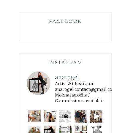
FACEBOOK
INSTAGRAM
anarogel
Artist & illustrator
anarogel.contact@gmail.com
Možna naročila /
Commissions available