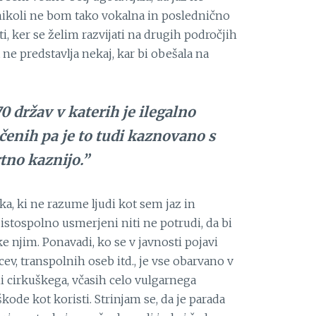
nikoli ne bom tako vokalna in poslednično
i, ker se želim razvijati na drugih področjih
e predstavlja nekaj, kar bi obešala na
70 držav v katerih je ilegalno
ločenih pa je to tudi kaznovano s
tno kaznijo.”
a, ki ne razume ljudi kot sem jaz in
istospolno usmerjeni niti ne potrudi, da bi
e njim. Ponavadi, ko se v javnosti pojavi
cev, transpolnih oseb itd., je vse obarvano v
 cirkuškega, včasih celo vulgarnega
kode kot koristi. Strinjam se, da je parada