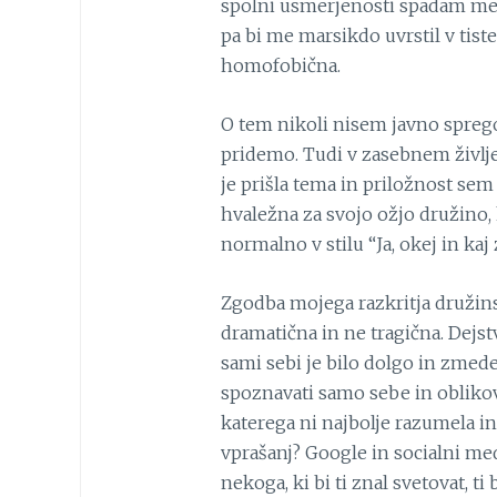
spolni usmerjenosti spadam med 
pa bi me marsikdo uvrstil v tist
homofobična.
O tem nikoli nisem javno sprego
pridemo. Tudi v zasebnem življen
je prišla tema in priložnost se
hvaležna za svojo ožjo družino,
normalno v stilu “Ja, okej in kaj z
Zgodba mojega razkritja družins
dramatična in ne tragična. Dejst
sami sebi je bilo dolgo in zmeden
spoznavati samo sebe in oblikova
katerega ni najbolje razumela in
vprašanj? Google in socialni med
nekoga, ki bi ti znal svetovat, ti