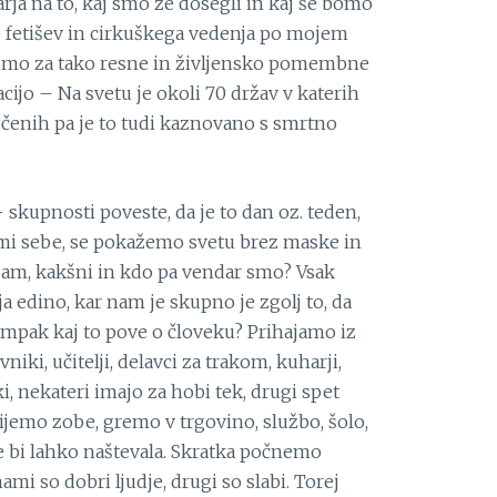
a na to, kaj smo že dosegli in kaj še bomo
 fetišev in cirkuškega vedenja po mojem
rimo za tako resne in življensko pomembne
ijo – Na svetu je okoli 70 držav v katerih
določenih pa je to tudi kaznovano s smrtno
+ skupnosti poveste, da je to dan oz. teden,
mi sebe, se pokažemo svetu brez maske in
šam, kakšni in kdo pa vendar smo? Vsak
ja edino, kar nam je skupno je zgolj to, da
 ampak kaj to pove o človeku? Prihajamo iz
vniki, učitelji, delavci za trakom, kuharji,
uki, nekateri imajo za hobi tek, drugi spet
 umijemo zobe, gremo v trgovino, službo, šolo,
še bi lahko naštevala. Skratka počnemo
mi so dobri ljudje, drugi so slabi. Torej