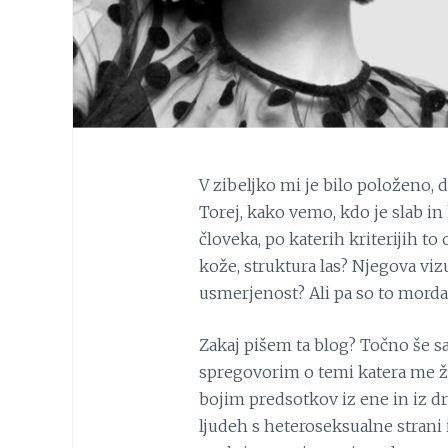
V zibeljko mi je bilo položeno, 
Torej, kako vemo, kdo je slab in
človeka, po katerih kriterijih t
kože, struktura las? Njegova viz
usmerjenost? Ali pa so to morda 
Zakaj pišem ta blog? Točno še 
spregovorim o temi katera me ž
bojim predsotkov iz ene in iz d
ljudeh s heteroseksualne strani