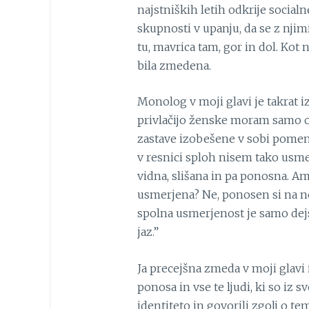
najstniških letih odkrije socialne
skupnosti v upanju, da se z njimi
tu, mavrica tam, gor in dol. Kot 
bila zmedena.
Monolog v moji glavi je takrat i
privlačijo ženske moram samo 
zastave izobešene v sobi pomeni
v resnici sploh nisem tako usme
vidna, slišana in pa ponosna. 
usmerjena? Ne, ponosen si na nek
spolna usmerjenost je samo dejs
jaz.”
Ja precejšna zmeda v moji glavi
ponosa in vse te ljudi, ki so iz 
identiteto in govorili zgolj o te