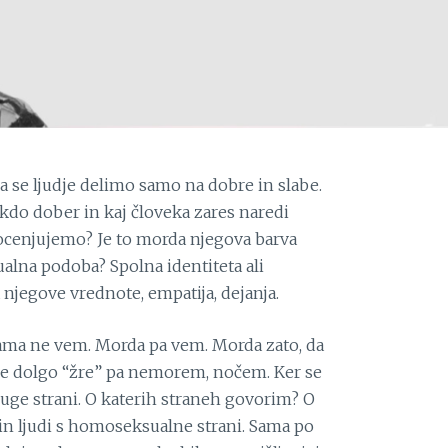
da se ljudje delimo samo na dobre in slabe.
 kdo dober in kaj človeka zares naredi
o ocenjujemo? Je to morda njegova barva
ualna podoba? Spolna identiteta ali
njegove vrednote, empatija, dejanja.
sama ne vem. Morda pa vem. Morda zato, da
e dolgo “žre” pa nemorem, nočem. Ker se
ruge strani. O katerih straneh govorim? O
 in ljudi s homoseksualne strani. Sama po