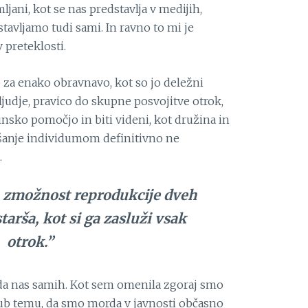
ani, kot se nas predstavlja v medijih,
tavljamo tudi sami. In ravno to mi je
 preteklosti.
za enako obravnavo, kot so jo deležni
 ljudje, pravico do skupne posvojitve otrok,
nsko pomočjo in biti videni, kot družina in
ašanje individumom definitivno ne
.
a zmožnost reprodukcije dveh
starša, kot si ga zasluži vsak
otrok.”
vda nas samih. Kot sem omenila zgoraj smo
ljub temu, da smo morda v javnosti občasno