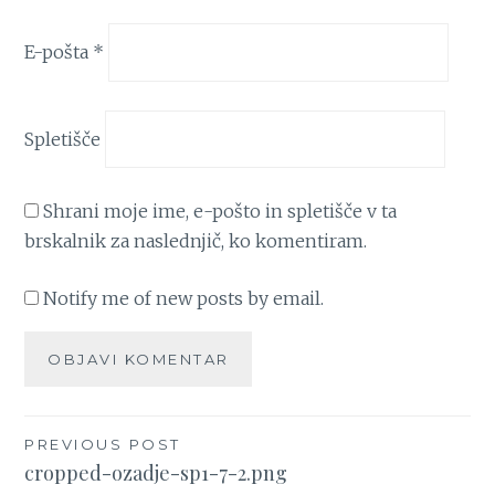
E-pošta
*
Spletišče
Shrani moje ime, e-pošto in spletišče v ta
brskalnik za naslednjič, ko komentiram.
Notify me of new posts by email.
Navigacija
PREVIOUS POST
cropped-ozadje-sp1-7-2.png
prispevka