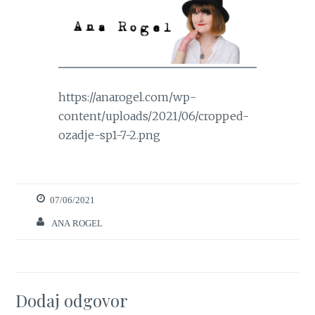
https://anarogel.com/wp-
content/uploads/2021/06/cropped-
ozadje-sp1-7-2.png
07/06/2021
ANA ROGEL
Dodaj odgovor