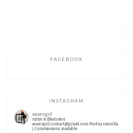
FACEBOOK
INSTAGRAM
anarogel
Artist & illustrator
anarogel.contact@gmail.com
Možna naročila
/ Commissions available