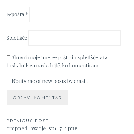
E-pošta
*
Spletišče
Shrani moje ime, e-pošto in spletišče v ta
brskalnik za naslednjič, ko komentiram.
Notify me of new posts by email.
Navigacija
PREVIOUS POST
cropped-ozadje-sp1-7-3.png
prispevka