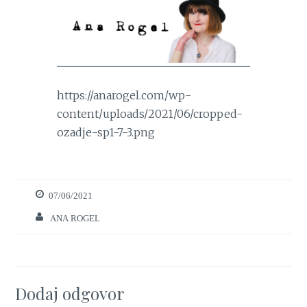
https://anarogel.com/wp-
content/uploads/2021/06/cropped-
ozadje-sp1-7-3.png
07/06/2021
ANA ROGEL
Dodaj odgovor