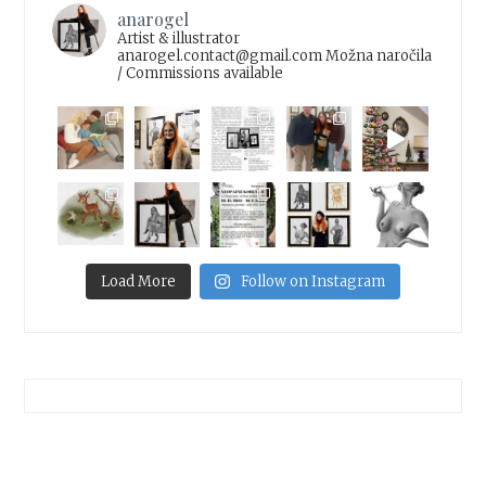
anarogel
Artist & illustrator
anarogel.contact@gmail.com
Možna naročila
/ Commissions available
Load More
Follow on Instagram