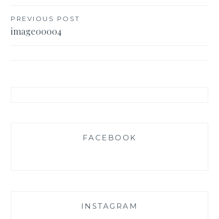
Navigacija
PREVIOUS POST
image00004
prispevka
FACEBOOK
INSTAGRAM