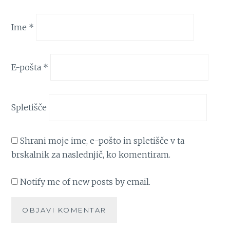
Ime
*
E-pošta
*
Spletišče
Shrani moje ime, e-pošto in spletišče v ta
brskalnik za naslednjič, ko komentiram.
Notify me of new posts by email.