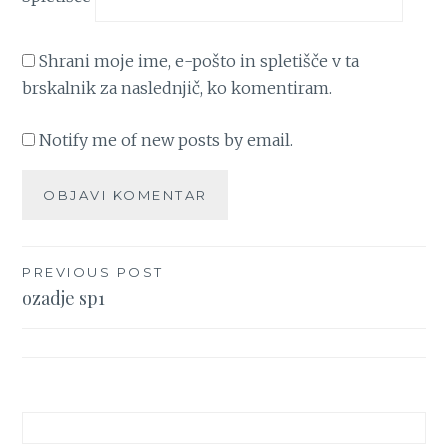
Shrani moje ime, e-pošto in spletišče v ta
brskalnik za naslednjič, ko komentiram.
Notify me of new posts by email.
Navigacija
PREVIOUS POST
ozadje sp1
prispevka