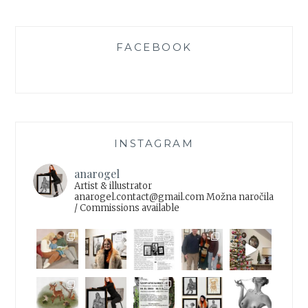
FACEBOOK
INSTAGRAM
anarogel
Artist & illustrator
anarogel.contact@gmail.com
Možna naročila
/ Commissions available