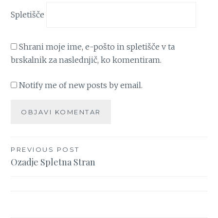
Spletišče
Shrani moje ime, e-pošto in spletišče v ta
brskalnik za naslednjič, ko komentiram.
Notify me of new posts by email.
Navigacija
PREVIOUS POST
Ozadje Spletna Stran
prispevka