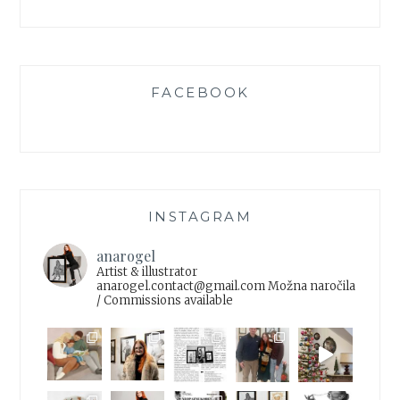
FACEBOOK
INSTAGRAM
anarogel
Artist & illustrator
anarogel.contact@gmail.com
Možna naročila
/ Commissions available