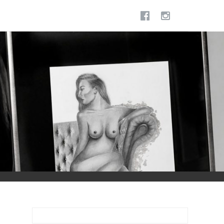
FACEBOO
INSTA