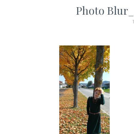
Photo Blur_