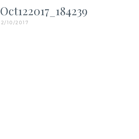
Oct122017_184239
12/10/2017