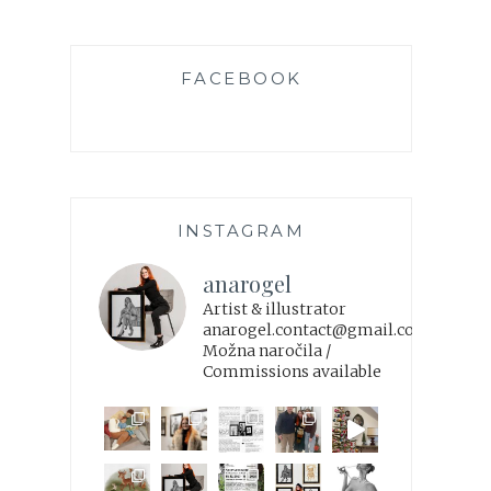
FACEBOOK
INSTAGRAM
anarogel
Artist & illustrator
anarogel.contact@gmail.com
Možna naročila /
Commissions available