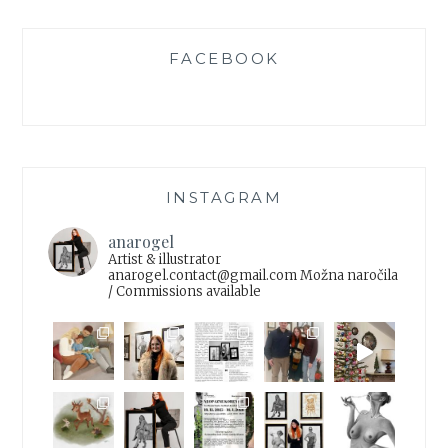
FACEBOOK
INSTAGRAM
anarogel
Artist & illustrator
anarogel.contact@gmail.com
Možna naročila
/ Commissions available