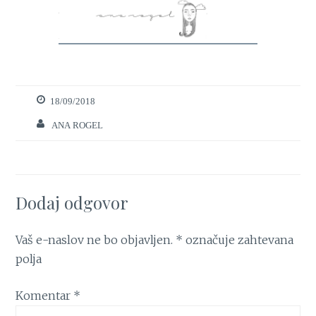
18/09/2018
ANA ROGEL
Dodaj odgovor
Vaš e-naslov ne bo objavljen.
*
označuje zahtevana
polja
Komentar
*