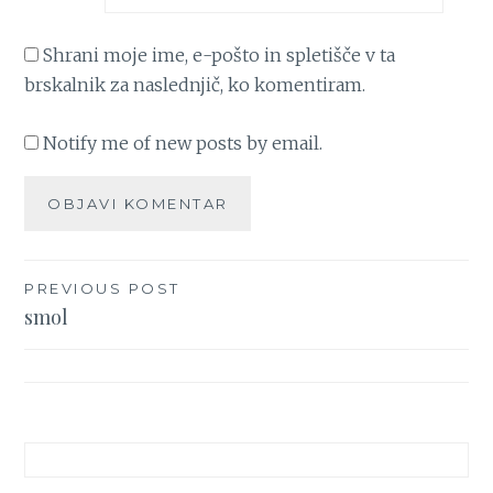
Shrani moje ime, e-pošto in spletišče v ta
brskalnik za naslednjič, ko komentiram.
Notify me of new posts by email.
Navigacija
PREVIOUS POST
smol
prispevka