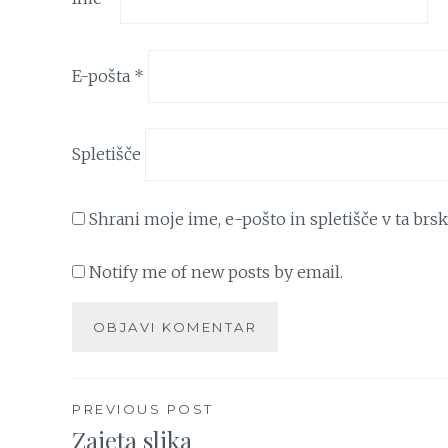
E-pošta
*
Spletišče
Shrani moje ime, e-pošto in spletišče v ta brs
Notify me of new posts by email.
Navigacija
PREVIOUS POST
Zajeta slika