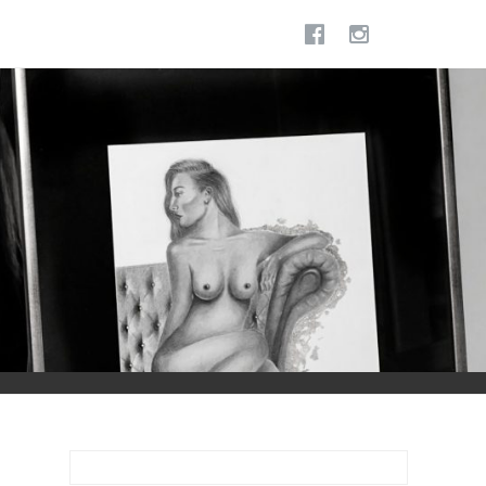
FACEBOO
INSTA