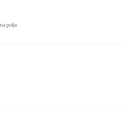
na polja