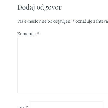
Dodaj odgovor
Vaš e-naslov ne bo objavljen.
*
označuje zahteva
Komentar
*
Ime
*