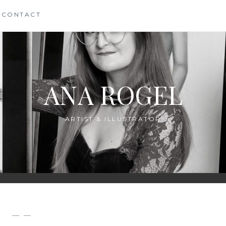
CONTACT
ANA ROGEL
ARTIST & ILLUSTRATOR
— —